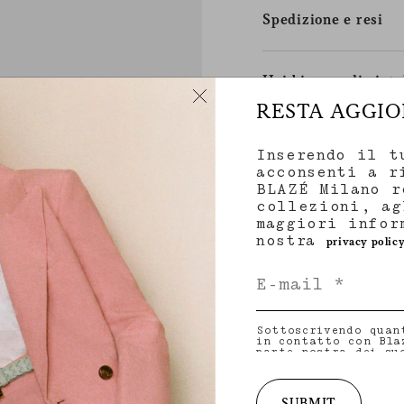
Spedizione e resi
Hai bisogno di aiuto
RESTA AGGI
Inserendo il t
acconsenti a r
BLAZÉ Milano r
collezioni, ag
maggiori infor
nostra
privacy polic
Sottoscrivendo quan
in contatto con Bla
parte nostra dei su
indirizzo e-mail e 
condividere con noi
personalizzati in me
collezioni, iniziat