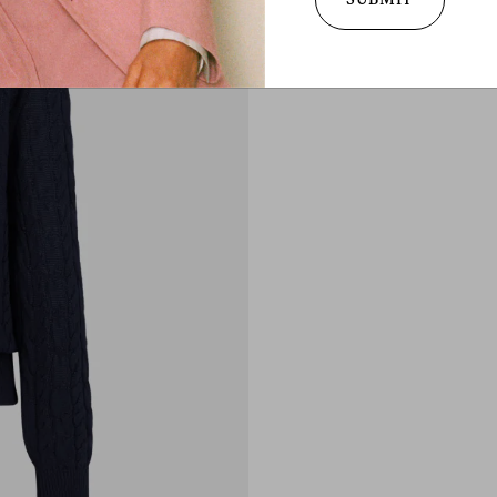
SUBMIT
per maggiori inform
materia di privacy 
diritto a ritirare 
consultare la nost