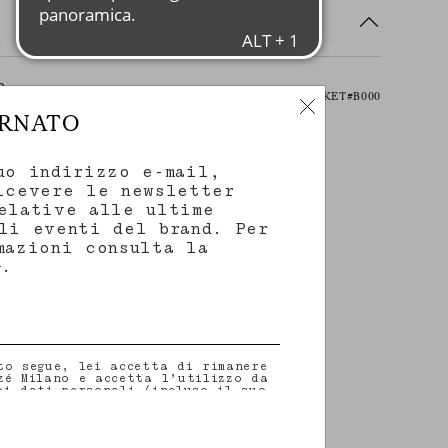
?
Item PUDGK01#KET#B000
ORNATO
uo indirizzo e-mail,
icevere le newsletter
elative alle ultime
li eventi del brand. Per
mazioni consulta la
.
y
to segue, lei accetta di rimanere
zé Milano e accetta l’utilizzo da
oi dati personali (incluso il suo
altri dati che potrebbe
) per fornirle aggiornamenti
rito alle nostre ultime
ive, eventi, prodotti e servizi.