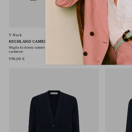
V Neck
Suffolk Gilet
HIGHLAND CAMEL
HIGHLAND M
Maglia da donna cammello con scollo a V in misto lana e
Polo da donna blu
cashmere
630,00 €
590,00 €