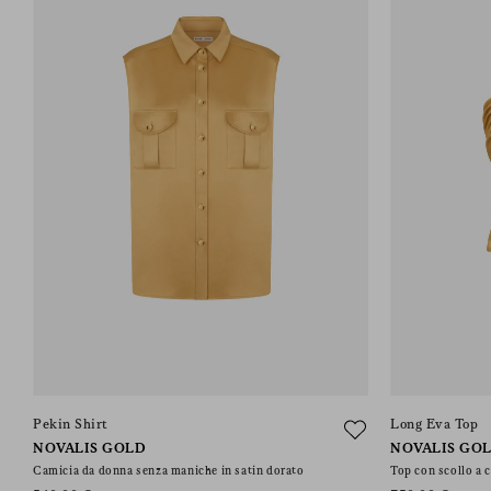
Pekin Shirt
Long Eva Top
NOVALIS GOLD
NOVALIS GO
Camicia da donna senza maniche in satin dorato
Top con scollo a c