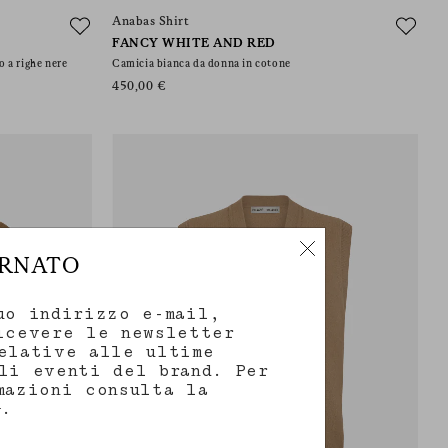
Anabas Shirt
FANCY WHITE AND RED
 a righe nere
Camicia bianca da donna in cotone
450,00 €
ORNATO
uo indirizzo e-mail,
icevere le newsletter
elative alle ultime
li eventi del brand. Per
mazioni consulta la
.
y