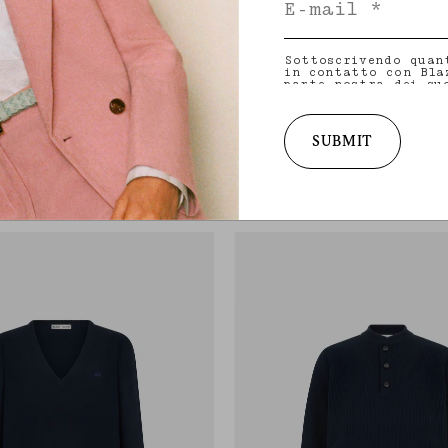
Sottoscrivendo quan
in contatto con Bla
parte nostra dei su
indirizzo e-mail e 
condividere con noi
Polo
personalizzati in me
collezioni, iniziat
SUBMIT
ARINO
HIGHLAND CAMEL
per maggiori inform
materia di privacy 
 a coste in misto lana e cashmere
Polo da donna cammello in misto lana e 
diritto a ritirare 
consultare la nost
690,00 €