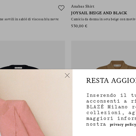
Anabas Shirt
JOYSAIL BEIGE AND BLACK
ne sottili in sablé di viscosa blu notte
Camicia da donna in seta beige con motivo
530,00 €
RESTA AGGI
Inserendo il t
acconsenti a r
BLAZÉ Milano r
collezioni, ag
maggiori infor
nostra
privacy polic