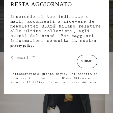
RESTA AGGIORNATO
Inserendo il tuo indirizzo e-
mail, acconsenti a ricevere le
newsletter BLAZÉ Milano relative
PRE FALL 2026
alle ultime collezioni, agli
eventi del brand. Per maggiori
ACQUISTA
informazioni consulta la nostra
.
privacy policy
SUBMIT
Sottoscrivendo quanto segue, lei accetta di
rimanere in contatto con Blazé Milano e
accetta l’utilizzo da parte nostra dei suoi
dati personali (incluso il suo indirizzo e-
mail e altri dati che potrebbe condividere
con noi) per fornirle aggiornamenti
personalizzati in merito alle nostre ultime
collezioni, iniziative, eventi, prodotti e
servizi. per maggiori informazioni sulle
nostre pratiche in materia di privacy sui