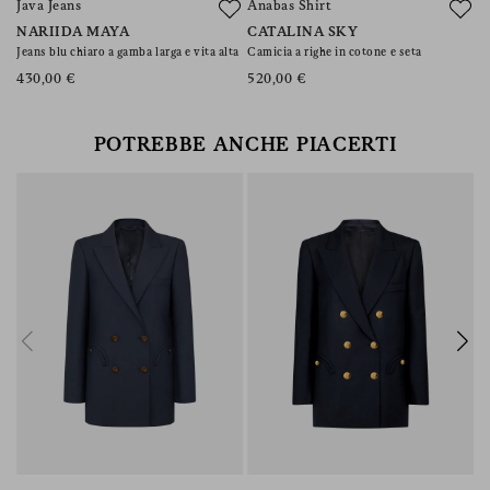
Java Jeans
Anabas Shirt
F
NARIIDA MAYA
CATALINA SKY
F
Jeans blu chiaro a gamba larga e vita alta
Camicia a righe in cotone e seta
Gi
430,00 €
520,00 €
7
POTREBBE ANCHE PIACERTI