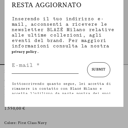
RESTA AGGIORNATO
Inserendo il tuo indirizzo e-
mail, acconsenti a ricevere le
newsletter BLAZÉ Milano relative
alle ultime collezioni, agli
eventi del brand. Per maggiori
informazioni consulta la nostra
.
privacy policy
SUBMIT
Home
Essentials
First Class Navy
Charmer Blazer
Sottoscrivendo quanto segue, lei accetta di
FIRST CLASS NAVY
rimanere in contatto con Blazé Milano e
accetta l’utilizzo da parte nostra dei suoi
Blazer doppiopetto a clessidra in lana e mohair blu
dati personali (incluso il suo indirizzo e-
mail e altri dati che potrebbe condividere
con noi) per fornirle aggiornamenti
1.550,00 €
personalizzati in merito alle nostre ultime
collezioni, iniziative, eventi, prodotti e
servizi. per maggiori informazioni sulle
Colore: First Class Navy
nostre pratiche in materia di privacy sui