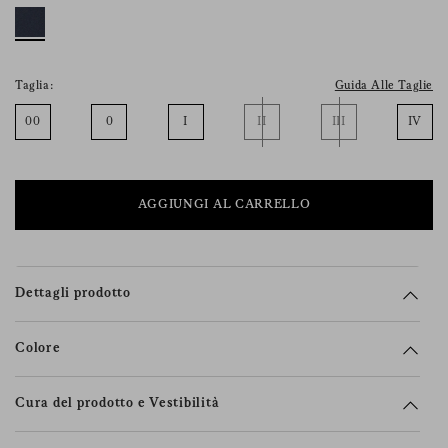
suoi diritti (incluso il diritto a ritirare
il consenso), la preghiamo di consultare la
nostra
informativa sulla privacy
.
Taglia:
Guida Alle Taglie
00
0
I
II
III
IV
AGGIUNGI AL CARRELLO
Dettagli prodotto
Colore
Cura del prodotto e Vestibilità