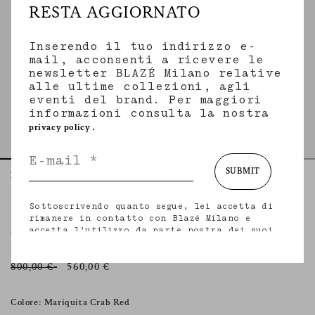
RESTA AGGIORNATO
Inserendo il tuo indirizzo e-
mail, acconsenti a ricevere le
newsletter BLAZÉ Milano relative
alle ultime collezioni, agli
eventi del brand. Per maggiori
informazioni consulta la nostra
.
privacy policy
SUBMIT
Home
Tops
Mariquita Crab
Wadi Top
Sottoscrivendo quanto segue, lei accetta di
MARIQUITA CRAB
rimanere in contatto con Blazé Milano e
accetta l’utilizzo da parte nostra dei suoi
Top a spalle scoperte in seta rossa a pois bianchi
dati personali (incluso il suo indirizzo e-
mail e altri dati che potrebbe condividere
con noi) per fornirle aggiornamenti
800,00 €
560,00 €
personalizzati in merito alle nostre ultime
collezioni, iniziative, eventi, prodotti e
servizi. per maggiori informazioni sulle
Colore: Mariquita Crab Red
nostre pratiche in materia di privacy sui