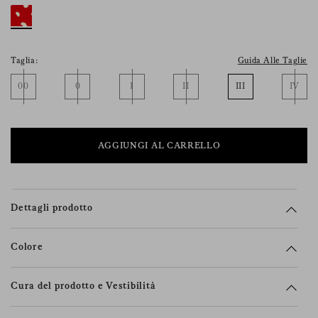
suoi diritti (incluso il diritto a ritirare
il consenso), la preghiamo di consultare la
nostra
informativa sulla privacy
.
Taglia:
Guida Alle Taglie
00
0
I
II
III
IV
AGGIUNGI AL CARRELLO
Dettagli prodotto
Colore
Cura del prodotto e Vestibilità