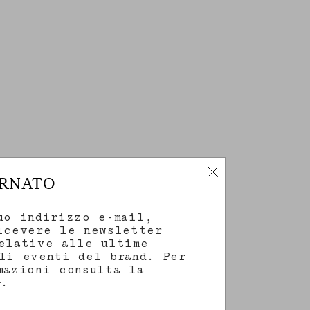
ORNATO
uo indirizzo e-mail,
icevere le newsletter
elative alle ultime
li eventi del brand. Per
mazioni consulta la
.
y