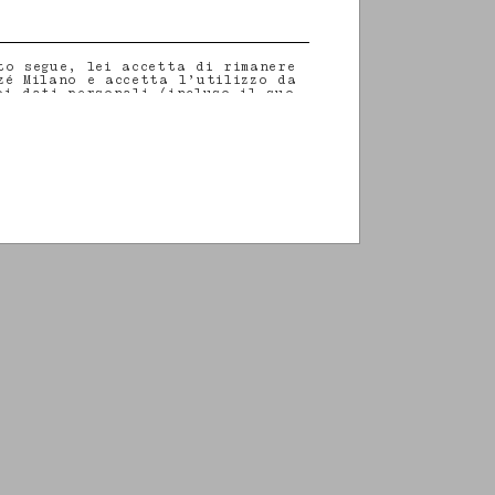
to segue, lei accetta di rimanere
zé Milano e accetta l’utilizzo da
oi dati personali (incluso il suo
altri dati che potrebbe
) per fornirle aggiornamenti
rito alle nostre ultime
ive, eventi, prodotti e servizi.
azioni sulle nostre pratiche in
sui suoi diritti (incluso il
il consenso), la preghiamo di
ra
informativa sulla privacy
.