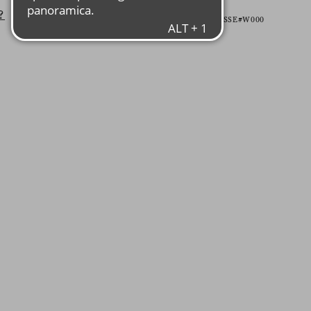
?
Item PTMPA01#RE-ESSE#W000