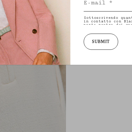
Sottoscrivendo quan
in contatto con Bla
parte nostra dei su
indirizzo e-mail e 
condividere con noi
personalizzati in me
collezioni, iniziat
SUBMIT
per maggiori inform
materia di privacy 
diritto a ritirare 
consultare la nost