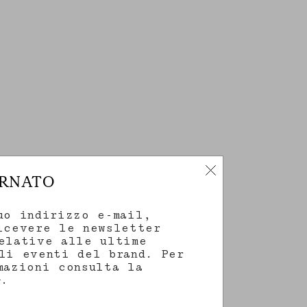
ORNATO
uo indirizzo e-mail,
icevere le newsletter
elative alle ultime
li eventi del brand. Per
mazioni consulta la
.
y