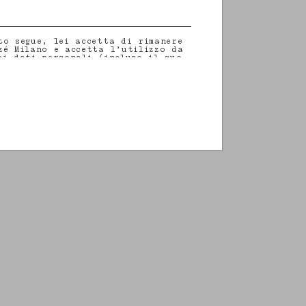
to segue, lei accetta di rimanere
zé Milano e accetta l’utilizzo da
oi dati personali (incluso il suo
altri dati che potrebbe
) per fornirle aggiornamenti
rito alle nostre ultime
ive, eventi, prodotti e servizi.
azioni sulle nostre pratiche in
sui suoi diritti (incluso il
il consenso), la preghiamo di
ra
informativa sulla privacy
.