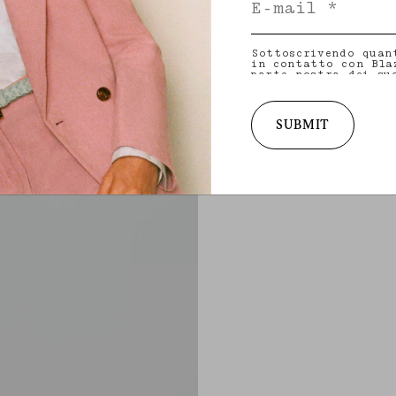
Sottoscrivendo quan
in contatto con Bla
parte nostra dei su
indirizzo e-mail e 
condividere con noi
personalizzati in me
collezioni, iniziat
SUBMIT
per maggiori inform
materia di privacy 
diritto a ritirare 
consultare la nost