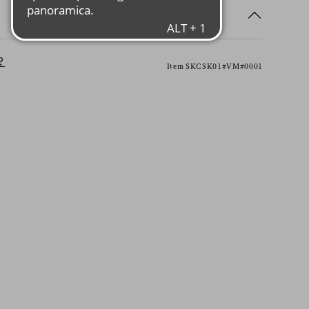
?
Item SKCSK01#VM#0001