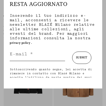
RESTA AGGIORNATO
Inserendo il tuo indirizzo e-
mail, acconsenti a ricevere le
Woolly Coat
Woolly Coat
newsletter BLAZÉ Milano relative
AGAPE GREY MIX
NITAK NAVY
alle ultime collezioni, agli
Cappotto da donna lungo in lana e
Cappotto da donna lungo in lana
eventi del brand. Per maggiori
cashmere beige con motivo check
vergine blu navy
informazioni consulta la nostra
2.500,00 €
2.500,00 €
.
privacy policy
SUBMIT
Sottoscrivendo quanto segue, lei accetta di
rimanere in contatto con Blazé Milano e
accetta l’utilizzo da parte nostra dei suoi
dati personali (incluso il suo indirizzo e-
mail e altri dati che potrebbe condividere
con noi) per fornirle aggiornamenti
personalizzati in merito alle nostre ultime
collezioni, iniziative, eventi, prodotti e
servizi. per maggiori informazioni sulle
nostre pratiche in materia di privacy sui