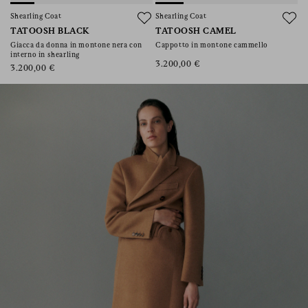
suoi diritti (incluso il diritto a ritirare
Shearling Coat
Shearling Coat
il consenso), la preghiamo di consultare la
TATOOSH BLACK
TATOOSH CAMEL
nostra
informativa sulla privacy
.
Giacca da donna in montone nera con
Cappotto in montone cammello
interno in shearling
3.200,00 €
3.200,00 €