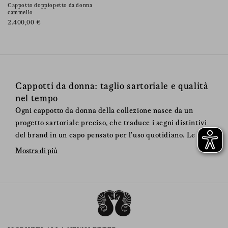
Cappotto doppiopetto da donna
cammello
2.400,00 €
Cappotti da donna: taglio sartoriale e qualità
nel tempo
Ogni cappotto da donna della collezione nasce da un
progetto sartoriale preciso, che traduce i segni distintivi
del brand in un capo pensato per l'uso quotidiano. Le
linee sono studiate per garantire struttura e comfort,
Mostra di più
mantenendo equilibrio tra eleganza e funzionalità. Le
spalle sono nette, il taglio è definito, i materiali scelti –
lana vergine e lana di cammello – assicurano protezione e
mantengono l'aspetto del capo nel tempo.
Per quali occasioni scegliere un