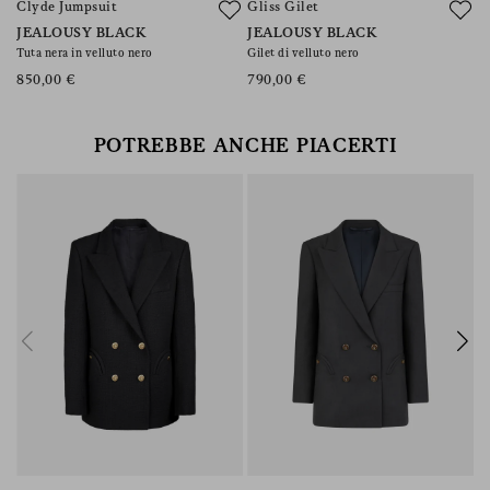
Clyde Jumpsuit
Gliss Gilet
F
JEALOUSY BLACK
JEALOUSY BLACK
J
Tuta nera in velluto nero
Gilet di velluto nero
Pa
ve
850,00 €
790,00 €
5
POTREBBE ANCHE PIACERTI