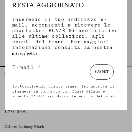
RESTA AGGIORNATO
Inserendo il tuo indirizzo e-
mail, acconsenti a ricevere le
newsletter BLAZÉ Milano relative
alle ultime collezioni, agli
eventi del brand. Per maggiori
informazioni consulta la nostra
.
privacy policy
SUBMIT
Home
Essentials
Jealousy Black
Everyday Blazer
Sottoscrivendo quanto segue, lei accetta di
JEALOUSY BLACK
rimanere in contatto con Blazé Milano e
accetta l’utilizzo da parte nostra dei suoi
Blazer doppiopetto nero in velluto con profili in seta
dati personali (incluso il suo indirizzo e-
mail e altri dati che potrebbe condividere
con noi) per fornirle aggiornamenti
1.750,00 €
personalizzati in merito alle nostre ultime
collezioni, iniziative, eventi, prodotti e
servizi. per maggiori informazioni sulle
Colore: Jealousy Black
nostre pratiche in materia di privacy sui