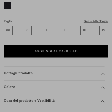
suoi diritti (incluso il diritto a ritirare
il consenso), la preghiamo di consultare la
nostra
informativa sulla privacy
.
Taglia:
Guida Alle Taglie
00
0
I
II
III
IV
AGGIUNGI AL CARRELLO
Dettagli prodotto
Colore
Cura del prodotto e Vestibilità