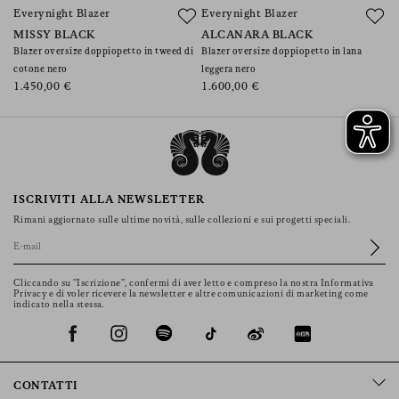
Everynight Blazer
Everynight Blazer
S
MISSY BLACK
ALCANARA BLACK
J
Blazer oversize doppiopetto in tweed di
Blazer oversize doppiopetto in lana
Bl
cotone nero
leggera nero
pr
1.450,00 €
1.600,00 €
1
ISCRIVITI ALLA NEWSLETTER
Rimani aggiornato sulle ultime novità, sulle collezioni e sui progetti speciali.
Cliccando su "Iscrizione", confermi di aver letto e compreso la nostra Informativa
Privacy e di voler ricevere la newsletter e altre comunicazioni di marketing come
indicato nella stessa.
CONTATTI