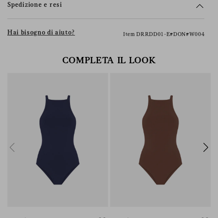
Spedizione e resi
Hai bisogno di aiuto?
Item DRRDD01-E#DON#W004
COMPLETA IL LOOK