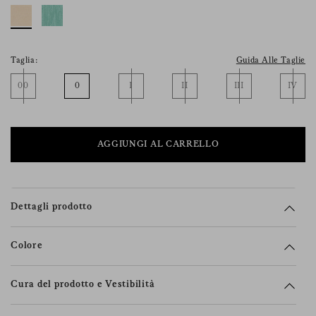
suoi diritti (incluso il diritto a ritirare
il consenso), la preghiamo di consultare la
nostra
informativa sulla privacy
.
Taglia:
Guida Alle Taglie
00
0
I
II
III
IV
AGGIUNGI AL CARRELLO
Dettagli prodotto
Colore
Cura del prodotto e Vestibilità