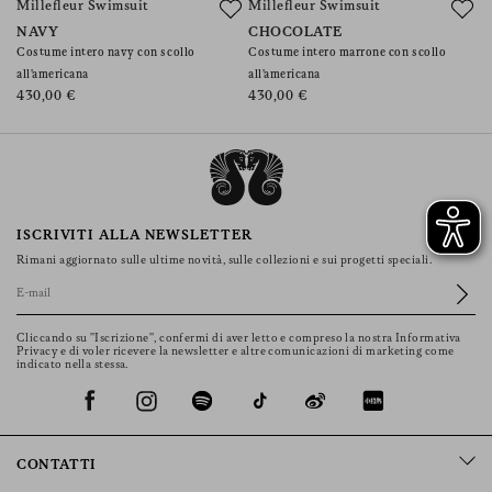
Millefleur Swimsuit
Millefleur Swimsuit
N
NAVY
CHOCOLATE
V
Costume intero navy con scollo
Costume intero marrone con scollo
Ci
all'americana
all'americana
fi
430,00 €
430,00 €
3
ISCRIVITI ALLA NEWSLETTER
Rimani aggiornato sulle ultime novità, sulle collezioni e sui progetti speciali.
Cliccando su "Iscrizione", confermi di aver letto e compreso la nostra Informativa
Privacy e di voler ricevere la newsletter e altre comunicazioni di marketing come
indicato nella stessa.
CONTATTI