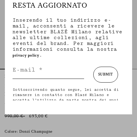
RESTA AGGIORNATO
Inserendo il tuo indirizzo e-
mail, acconsenti a ricevere le
newsletter BLAZÉ Milano relative
alle ultime collezioni, agli
eventi del brand. Per maggiori
informazioni consulta la nostra
.
privacy policy
SUBMIT
Home
Abiti e Tute
Donzi Champagne
Berber Long Dress
Sottoscrivendo quanto segue, lei accetta di
DONZI CHAMPAGNE
rimanere in contatto con Blazé Milano e
accetta l’utilizzo da parte nostra dei suoi
Abito chemisier lungo in viscosa e canapa champagne
dati personali (incluso il suo indirizzo e-
mail e altri dati che potrebbe condividere
con noi) per fornirle aggiornamenti
990,00 €
693,00 €
personalizzati in merito alle nostre ultime
collezioni, iniziative, eventi, prodotti e
servizi. per maggiori informazioni sulle
Colore: Donzi Champagne
nostre pratiche in materia di privacy sui